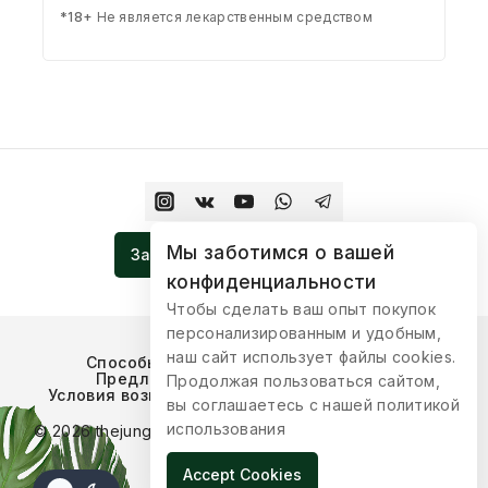
*18+
Не является лекарственным средством
Мы заботимся о вашей
Записаться На Церемонию
конфиденциальности
Чтобы сделать ваш опыт покупок
персонализированным и удобным,
наш сайт использует файлы cookies.
Способы оплаты
Условия доставки
Предложения для сотрудничества
Продолжая пользоваться сайтом,
Условия возврата товара
Публичная оферта
вы соглашаетесь с нашей политикой
использования
© 2026 thejungleboutique Разработка:
ilindigital.com
Accept Cookies