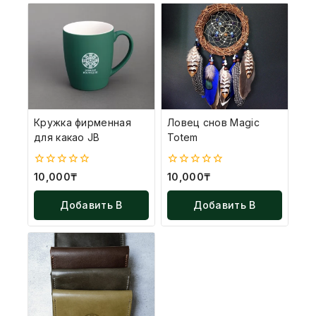
Кружка фирменная
Ловец снов Magic
для какао JB
Totem
0
0
10,000
₸
10,000
₸
из
из
5
5
Добавить В
Добавить В
Корзину
Корзину