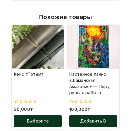
Похожие товары
Кейс «Тотем»
Настенное панно
«Шаманская
Амазония» — Перу,
ручная работа
0
0
30,000
₸
160,000
₸
из
из
5
5
Выберите
Добавить В
Параметры
Корзину