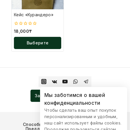
Кейс «Курандеро»
0
18,000
₸
из
5
Выберите
Параметры
Мы заботимся о вашей
Записаться На Церемонию
конфиденциальности
Чтобы сделать ваш опыт покупок
персонализированным и удобным,
наш сайт использует файлы cookies.
Способы оплаты
Условия доставки
Предложения для сотрудничества
Продолжая пользоваться сайтом,