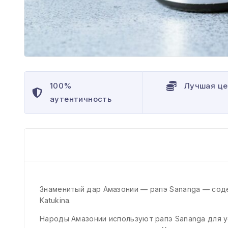
100%
Лучшая це
аутентичность
Знаменитый дар Амазонии — рапэ Sananga — сод
Katukina.
Народы Амазонии используют рапэ Sananga для у