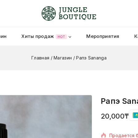
зин
Хиты продаж
Мероприятия
К
HOT
Главная
/
Магазин
/
Рапэ Sananga
Рапэ San
20,000
₸
16 товаров 
Продается б