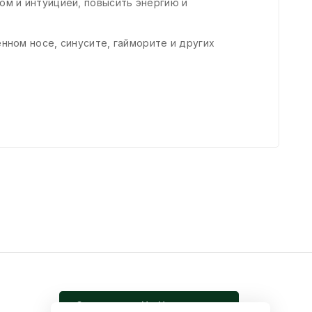
ом и интуицией, повысить энергию и
нном носе, синусите, гайморите и других
Записаться На Церемонию