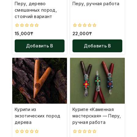
Перу, дерево
Перу, ручная работа
смешанных пород,
стоячий вариант
0
0
15,000
₸
22,000
₸
из
из
5
5
Добавить В
Добавить В
Корзину
Корзину
Курипи из
Курипе «Каменная
экзотических пород
мастерская» — Перу,
дерева
ручная работа