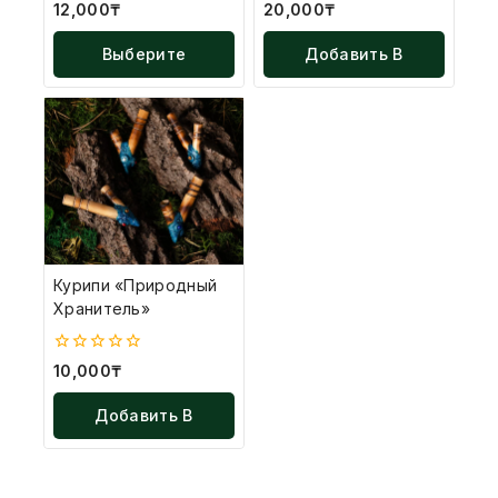
0
0
12,000
₸
20,000
₸
из
из
5
5
Выберите
Добавить В
Параметры
Корзину
Курипи «Природный
Хранитель»
0
10,000
₸
из
5
Добавить В
Корзину