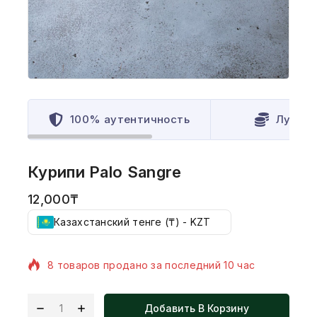
100% аутентичность
Лучшая
Курипи Palo Sangre
12,000
₸
Казахстанский тенге (₸) - KZT
8 товаров продано за последний 10 час
Продается быстро! Более 3 человек имеет в
своей корзине
Добавить В Корзину