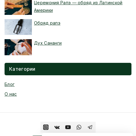
Церемония Рапэ — обряд из Латинской
Америки
Обряд рапэ
Дух Сананги
Категории
Блог
О нас