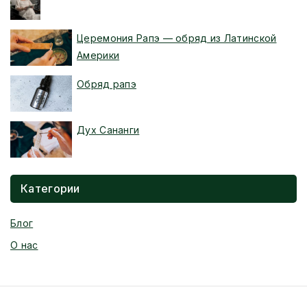
Церемония Рапэ — обряд из Латинской
Америки
Обряд рапэ
Дух Сананги
Категории
Блог
О нас