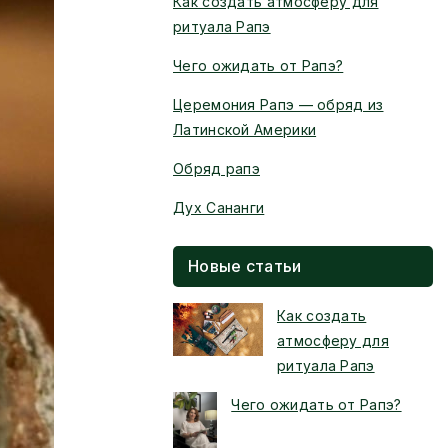
Как создать атмосферу для
ритуала Рапэ
Чего ожидать от Рапэ?
Церемония Рапэ — обряд из
Латинской Америки
Обряд рапэ
Дух Сананги
Новые статьи
Как создать
атмосферу для
ритуала Рапэ
Чего ожидать от Рапэ?