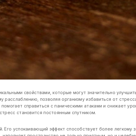
никальными свойствами, которые могут значительно улучши
у расслаблению, позволяя организму избавиться от стресса
помогает справиться с паническими атаками и снижает уро
стресс становится постоянным спутником.
й. Его успокаивающий эффект способствует более легкому 
, наполняет пространство не только приятным, но и целеб