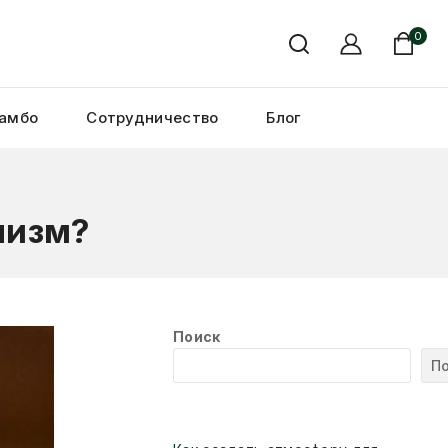
0
амбо
Сотрудничество
Блог
низм?
Поиск
П
Новые статьи