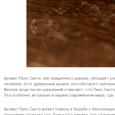
Аромат Пало Санто, или священного дерева, обладает у
человека. Этот древесный аромат способствует глубоком
Многие люди после церемоний отмечают, что Пало Санто 
Это особенно актуально в нашем современном мире, где 
Аромат Пало Санто может помочь в борьбе с бессоннице
улучшению качества сна. Дым этого дерева, при сжигании