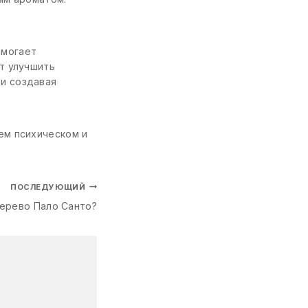
омогает
т улучшить
 и создавая
ем психическом и
ПОСЛЕДУЮЩИЙ
ерево Пало Санто?