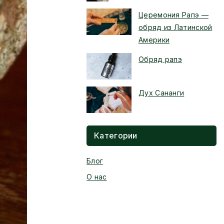
Церемония Рапэ —
обряд из Латинской
Америки
Обряд рапэ
Дух Сананги
Категории
Блог
О нас