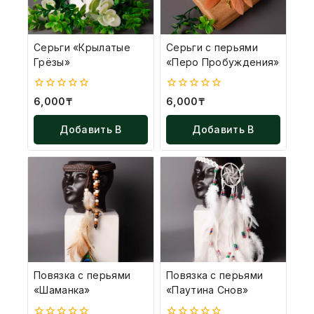
Серьги «Крылатые
Серьги с перьями
Грёзы»
«Перо Пробуждения»
0
0
6,000
₸
6,000
₸
из
из
5
5
Добавить В
Добавить В
Корзину
Корзину
Повязка с перьями
Повязка с перьями
«Шаманка»
«Паутина Снов»