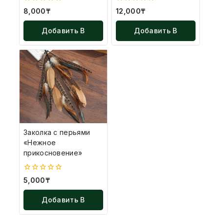
0
0
8,000
₸
12,000
₸
из
из
5
5
Добавить В
Добавить В
Корзину
Корзину
Заколка с перьями
«Нежное
прикосновение»⁣⁣⠀
0
5,000
₸
из
5
Добавить В
Корзину