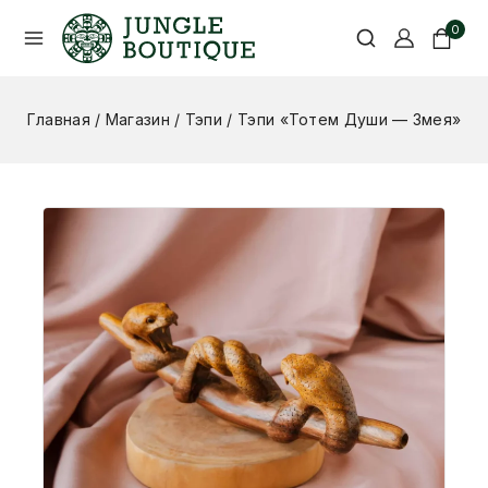
0
Главная
/
Магазин
/
Тэпи
/
Тэпи «Тотем Души — Змея»