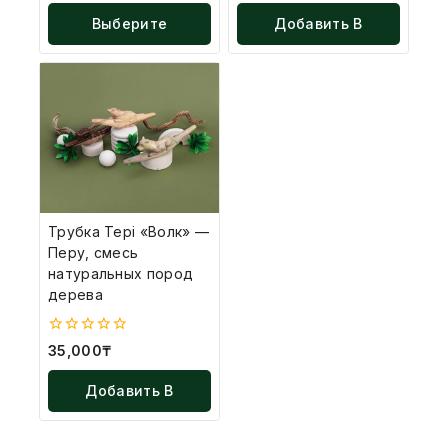
5
5
Выберите
Добавить В
Параметры
Корзину
Трубка Tepi «Волк» —
Перу, смесь
натуральных пород
дерева
0
35,000
₸
из
5
Добавить В
Корзину