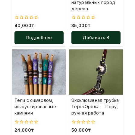
натуральных пород
дерева
0
0
40,000
₸
35,000
₸
из
из
5
5
Подробнее
Добавить В
Корзину
Тепи с символом,
Эксклюзивная трубка
инкрустированные
Tepi «Орёл» — Перу,
камнями
ручная работа
0
0
24,000
₸
50,000
₸
из
из