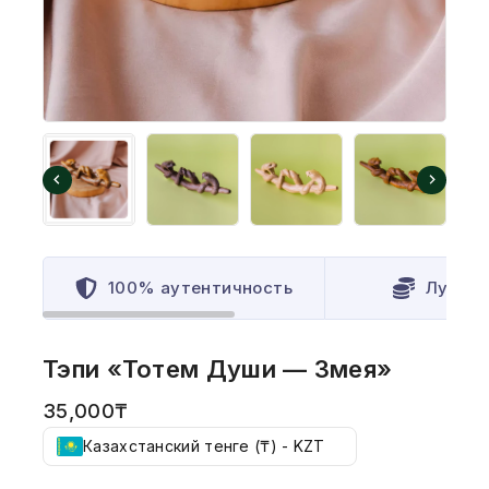
100% аутентичность
Лучшая
Тэпи «Тотем Души — Змея»
35,000
₸
Казахстанский тенге (₸) - KZT
2 товаров продано за последний 11 час