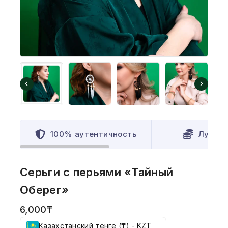
100% аутентичность
Лучшая
Серьги с перьями «Тайный
Оберег»
6,000
₸
Казахстанский тенге (₸) - KZT