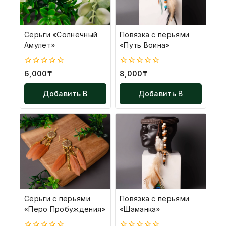
Серьги «Солнечный
Повязка с перьями
Амулет»
«Путь Воина»
0
0
6,000
₸
8,000
₸
из
из
5
5
Добавить В
Добавить В
Корзину
Корзину
Серьги с перьями
Повязка с перьями
«Перо Пробуждения»
«Шаманка»