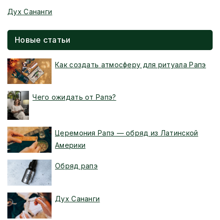
Дух Сананги
Новые статьи
Как создать атмосферу для ритуала Рапэ
Чего ожидать от Рапэ?
Церемония Рапэ — обряд из Латинской
Америки
Обряд рапэ
Дух Сананги