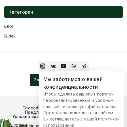
Категории
Блог
О нас
Мы заботимся о вашей
Записаться На Церемонию
конфиденциальности
Чтобы сделать ваш опыт покупок
персонализированным и удобным,
наш сайт использует файлы cookies.
Способы оплаты
Условия доставки
Предложения для сотрудничества
Продолжая пользоваться сайтом,
Условия возврата товара
Публичная оферта
вы соглашаетесь с нашей политикой
использования
© 2026 thejungleboutique Разработка:
ilindigital.com