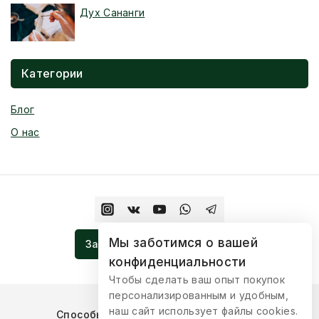
Дух Сананги
Категории
Блог
О нас
Мы заботимся о вашей
Записаться На Церемонию
конфиденциальности
Чтобы сделать ваш опыт покупок
персонализированным и удобным,
наш сайт использует файлы cookies.
Способы оплаты
Условия доставки