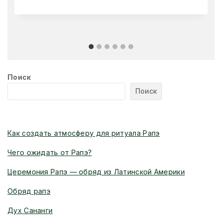
Поиск
Поиск
Новые статьи
Как создать атмосферу для ритуала Рапэ
Чего ожидать от Рапэ?
Церемония Рапэ — обряд из Латинской Америки
Обряд рапэ
Дух Сананги