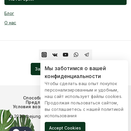
Блог
О нас
Мы заботимся о вашей
Записаться На Церемонию
конфиденциальности
Чтобы сделать ваш опыт покупок
персонализированным и удобным,
наш сайт использует файлы cookies.
Способы оплаты
Условия доставки
Предложения для сотрудничества
Продолжая пользоваться сайтом,
Условия возврата товара
Публичная оферта
вы соглашаетесь с нашей политикой
использования
© 2026 thejungleboutique Разработка:
ilindigital.com
Accept Cookies